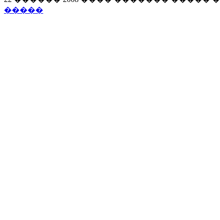
�����