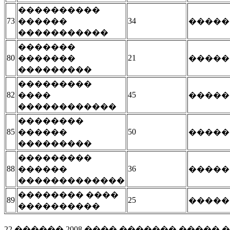
����������
73
34
������
�����
�����������
�������
80
21
�������
�����
���������
���������
82
45
����
�����
������������
��������
85
50
������
�����
���������
���������
88
36
������
�����
�������������
�������� ����
89
25
�����
����������
22 ������ 2008 ���� ������� ����