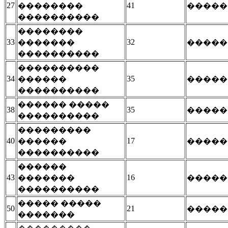
27
41
��������
�����
����������
��������
33
32
�������
�����
����������
����������
34
35
������
�����
����������
������ �����
38
35
�����
����������
���������
40
17
������
�����
����������
������
43
16
�������
�����
����������
����� �����
50
21
�����
�������