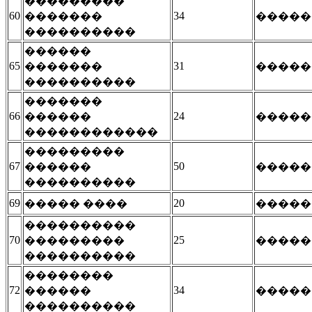
���������
60
34
�������
�����
����������
������
65
31
�������
�����
����������
�������
66
24
������
�����
������������
���������
67
50
������
�����
����������
69
20
����� ����
�����
����������
70
25
���������
�����
����������
��������
72
34
������
�����
����������